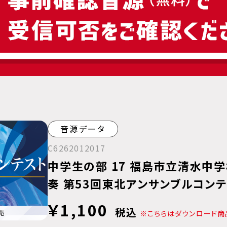
音源データ
C6262012017
中学生の部 17 福島市立清水中学
奏 第53回東北アンサンブルコン
￥1,100
税込
※こちらはダウンロード商