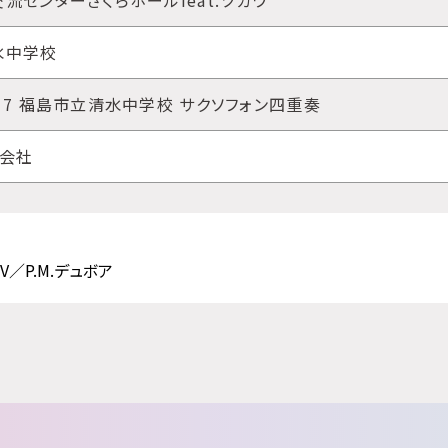
流センターさくらホールfeat.ツガワ
水中学校
17 福島市立清水中学校 サクソフォン四重奏
式会社
IV／P.M.デュボア