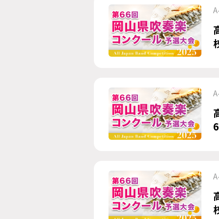
A
A
A