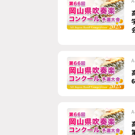
A
A
A