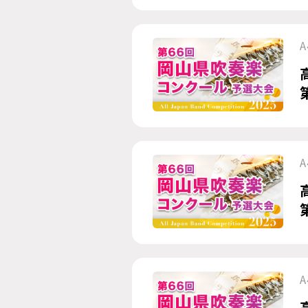
A
A
A