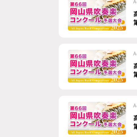
A
A
A