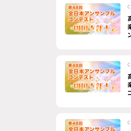
C
C
C