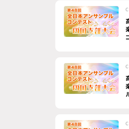
C
C
C