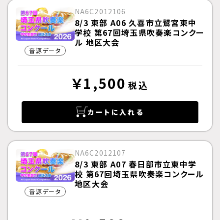
NA6C2012106
8/3 東部 A06 久喜市立鷲宮東中
学校 第67回埼玉県吹奏楽コンクー
ル 地区大会
音源データ
￥1,500
税込
カートに入れる
NA6C2012107
8/3 東部 A07 春日部市立東中学
校 第67回埼玉県吹奏楽コンクール
地区大会
音源データ