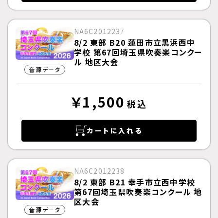
NA6C2012237
8/2 東部 B20 蓮田市立黒浜西中
学校 第67回埼玉県吹奏楽コンクー
ル 地区大会
音源データ
￥1,500
税込
カートに入れる
NA6C2012238
8/2 東部 B21 幸手市立西中学校
第67回埼玉県吹奏楽コンクール 地
区大会
音源データ