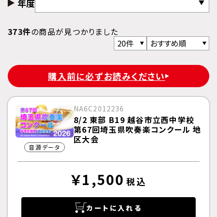
年度
373件
の商品が見つかりました
購入前に必ずお読みください
NA6C2012236
8/2 東部 B19 越谷市立西中学校
第67回埼玉県吹奏楽コンクール 地
区大会
音源データ
￥1,500
税込
カートに入れる