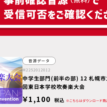
音源データ
M2252012012
中学生部門(前半の部) 12 札幌
回東日本学校吹奏楽大会
￥1,100
税込
※こちらはダウンロード商