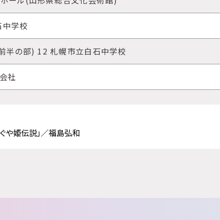
ホール(山形県総合文化芸術館)
石中学校
前半の部) 12 札幌市立白石中学校
式会社
かぐや姫伝説」／福島弘和