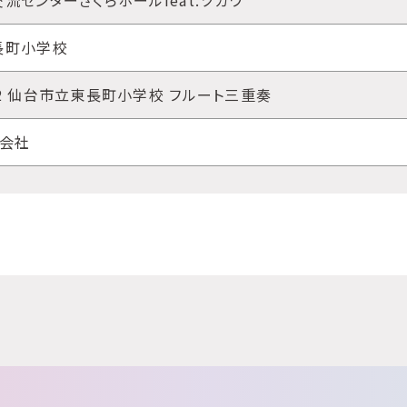
流センターさくらホールfeat.ツガワ
長町小学校
2 仙台市立東長町小学校 フルート三重奏
式会社