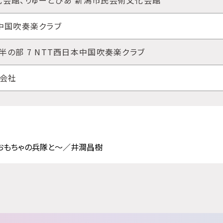
会館、りゅーとぴあ 新潟市民芸術文化会館
中国吹奏楽クラブ
半の部 7 NTT西日本中国吹奏楽クラブ
式会社
～おもちゃの兵隊と～／井澗昌樹