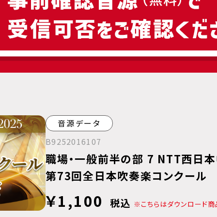
音源データ
B9252016107
職場・一般前半の部 7 NTT西日
第73回全日本吹奏楽コンクール
￥1,100
税込
※こちらはダウンロード商