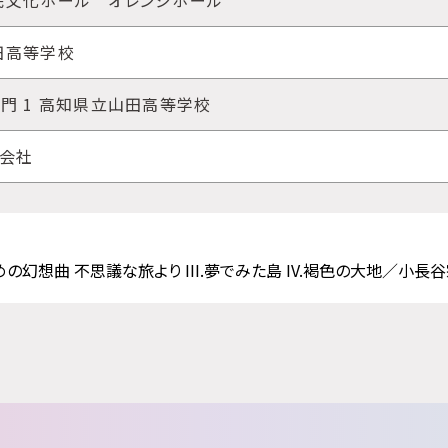
民文化ホール オレンジホール
田高等学校
門 1 高知県立山田高等学校
式会社
の幻想曲 不思議な旅より III.夢でみた島 IV.褐色の大地／小長