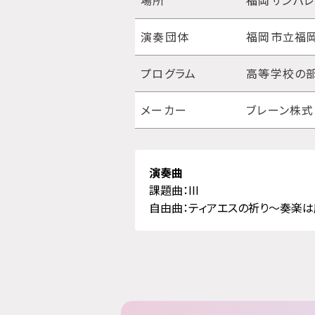
場所
福岡サンパレ
演奏団体
福岡市立福
プログラム
高等学校の部
メーカー
ブレーン株
演奏曲
課題曲：III
自由曲：ティアエスの祈り～奏楽