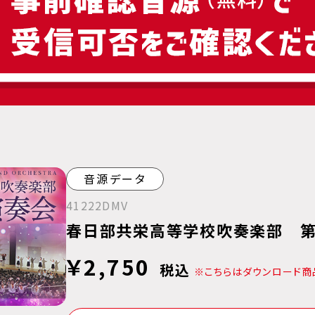
音源データ
41222DMV
春日部共栄高等学校吹奏楽部 第
￥2,750
税込
※こちらはダウンロード商