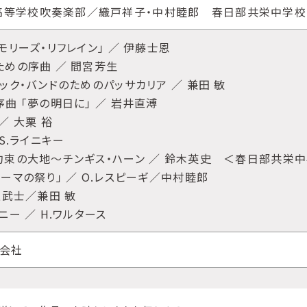
高等学校吹奏楽部／織戸祥子・中村睦郎 春日部共栄中学
メモリーズ・リフレイン」 ／ 伊藤士恩
のための序曲 ／ 間宮芳生
ニック・バンドのためのパッサカリア ／ 兼田 敏
序曲 「夢の明日に」 ／ 岩井直溥
 ／ 大栗 裕
 S.ライニキー
る約束の大地～チンギス・ハーン ／ 鈴木英史 ＜春日部共栄
ローマの祭り」 ／ O.レスピーギ／中村睦郎
井上武士／兼田 敏
ナニー ／ H.ワルタース
式会社