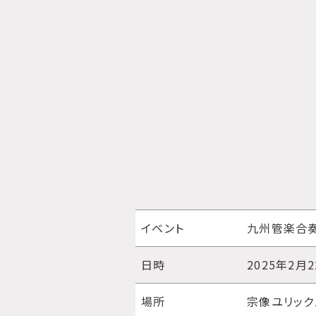
イベント
九州管楽合
日時
2025年2月
場所
宗像ユリック