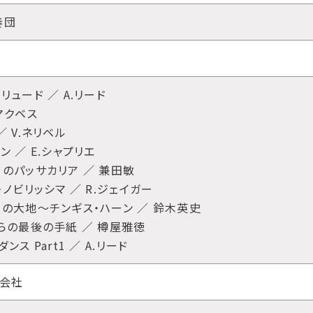
奏団
ュード ／ A.リード
.マクベス
 V.ネリベル
 ／ E.シャプリエ
のパッサカリア ／ 兼田敏
ノビリッシマ ／ R.ジェイガー
の大地〜チンギス・ハーン ／ 鈴木英史
らの最後の手紙 ／ 樽屋雅徳
ス Part1 ／ A.リード
式会社