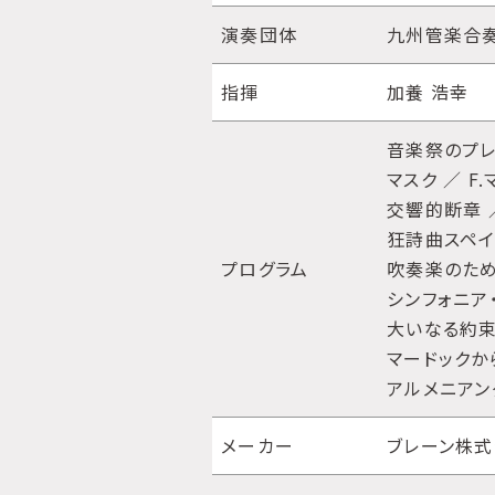
演奏団体
九州管楽合
指揮
加養 浩幸
音楽祭のプレリ
マスク ／ F
交響的断章 ／
狂詩曲スペイン
プログラム
吹奏楽のため
シンフォニア・
大いなる約束
マードックか
アルメニアンダン
メーカー
ブレーン株